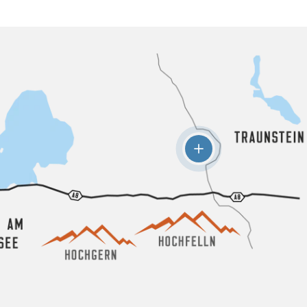
Einzelheiten anzeigen 
Sport Praxenthaler
Maximilianstr. 2 & 9, T
 anzeigen -
re
ne-Str. 6, Bernau am Chiemsee