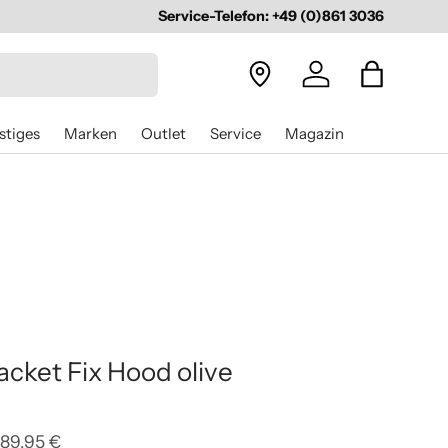
Service-Telefon: +49 (0)861 3036
Konto
Einloggen
Einkauf
stiges
Marken
Outlet
Service
Magazin
cket Fix Hood olive
89,95 €