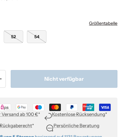
Größentabelle
52
54
Nicht verfügbar
+
r Versand ab 100 €
*
Kostenlose Rücksendung
*
 Rückgaberecht
*
Persönliche Beratung
88 von 5 Sternen
basierend auf
1131 Bewertungen