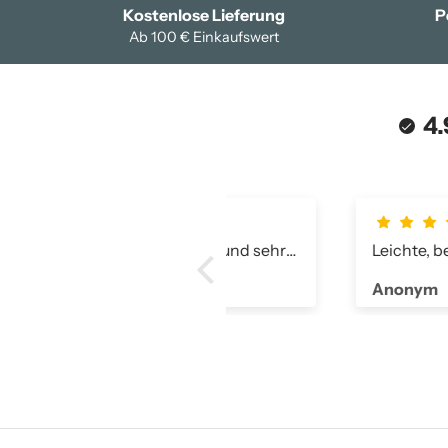
Kostenlose Lieferung
P
Ab 100 € Einkaufswert
4.
 gutes Produkt und sehr
Leichte, bequeme Hose.
r Kundenservice.
nym
Anonym