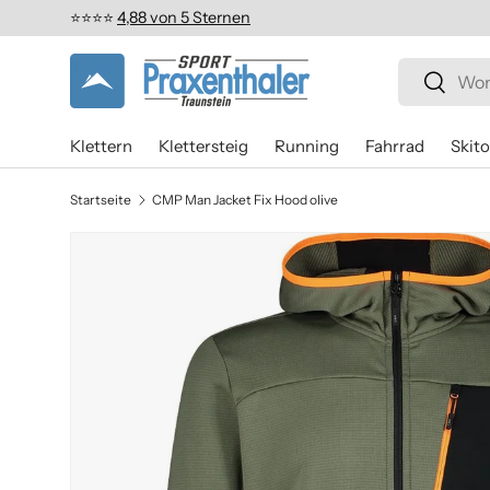
⭐️⭐️⭐️⭐️
4,88 von 5 Sternen
Direkt zum Inhalt
Suchen
Suchen
Klettern
Klettersteig
Running
Fahrrad
Skit
Startseite
CMP Man Jacket Fix Hood olive