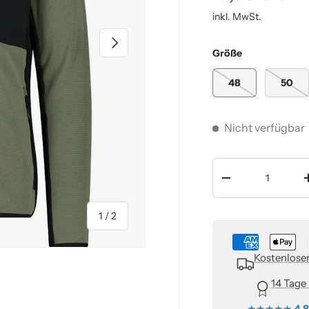
inkl. MwSt.
Nächste
Größe
48
50
Nicht verfügbar
Anzahl
-
von
1
/
2
Kostenlose
14 Tage
★★★★★
4,