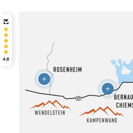
4.8
Einzelheiten anzeigen -
Intersport Praxenthaler
Einzelheiten
Äußere Münchener Str. 100, Rosenheim
Mountainsto
Theodor-San