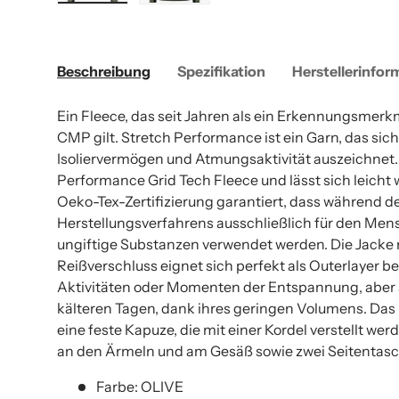
Bild 1 in Galerieansicht laden
Bild 2 in Galerieansicht laden
Beschreibung
Spezifikation
Herstellerinfor
Ein Fleece, das seit Jahren als ein Erkennungsmerk
CMP gilt. Stretch Performance ist ein Garn, das sich
Isoliervermögen und Atmungsaktivität auszeichnet. 
Performance Grid Tech Fleece und lässt sich leicht
Oeko-Tex-Zertifizierung garantiert, dass während 
Herstellungsverfahrens ausschließlich für den Men
ungiftige Substanzen verwendet werden. Die Jack
Reißverschluss eignet sich perfekt als Outerlayer b
Aktivitäten oder Momenten der Entspannung, aber a
kälteren Tagen, dank ihres geringen Volumens. Das
eine feste Kapuze, die mit einer Kordel verstellt wer
an den Ärmeln und am Gesäß sowie zwei Seitentasch
Farbe: OLIVE