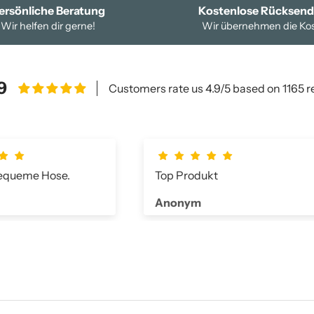
ersönliche Beratung
Kostenlose Rücksen
Wir helfen dir gerne!
Wir übernehmen die Ko
9
Customers rate us 4.9/5 based on 1165 r
Top Produkt
sehr 
dünn 
Anonym
Ano
ganz
hat a
eine 
Schi